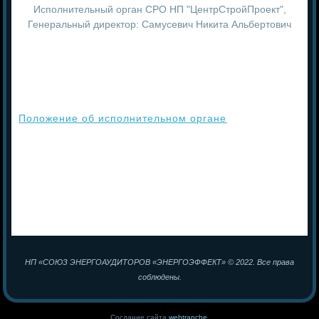
Исполнительный орган СРО НП "ЦентрСтройПроект",
Генеральный директор: Самусевич Никита Альбертович
Положение об исполнительном органе
НП «СОЮЗ ЭНЕРГОАУДИТОРОВ «ЭНЕРГОЭФФЕКТ» © 2022. Все права
соблюдены.
Сосдание сайта
webtranche
.